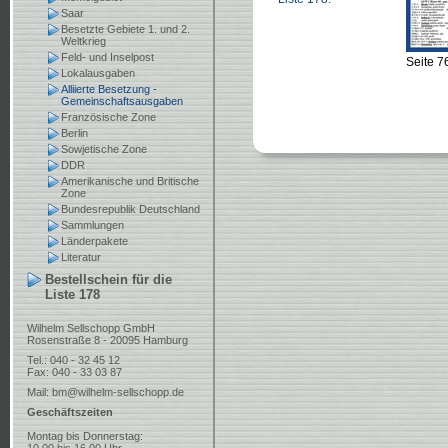
Saar
Besetzte Gebiete 1. und 2.
Weltkrieg
Feld- und Inselpost
Seite 7
Lokalausgaben
Alliierte Besetzung -
Gemeinschaftsausgaben
Französische Zone
Berlin
Sowjetische Zone
DDR
Amerikanische und Britische
Zone
Bundesrepublik Deutschland
Sammlungen
Länderpakete
Literatur
Bestellschein für die
Liste 178
Wilhelm Sellschopp GmbH
Rosenstraße 8 - 20095 Hamburg
Tel.: 040 - 32 45 12
Fax: 040 - 33 03 87
Mail:
bm@wilhelm-sellschopp.de
Geschäftszeiten
Montag bis Donnerstag: