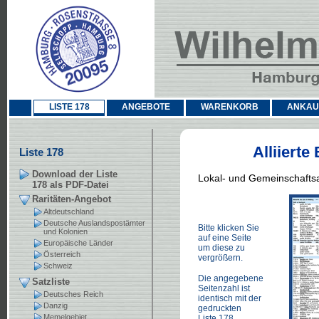
LISTE 178
ANGEBOTE
WARENKORB
ANKAU
Alliiert
Liste 178
Download der Liste
Lokal- und Gemeinschaft
178 als PDF-Datei
Raritäten-Angebot
Altdeutschland
Deutsche Auslandspostämter
Bitte klicken Sie
und Kolonien
auf eine Seite
Europäische Länder
um diese zu
Österreich
vergrößern.
Schweiz
Die angegebene
Satzliste
Seitenzahl ist
Deutsches Reich
identisch mit der
Danzig
gedruckten
Memelgebiet
Liste 178.